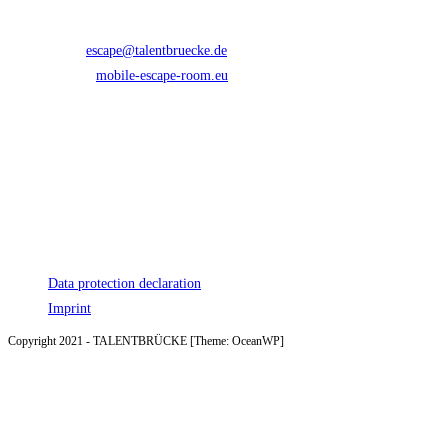
Contact
Email:
escape@talentbruecke.de
Opens in your application
Website:
mobile-escape-room.eu
Follow Us
Opens in a new tab
Opens in a new tab
Opens in a new tab
Information
Data protection declaration
Imprint
Copyright 2021 - TALENTBRÜCKE [Theme: OceanWP]